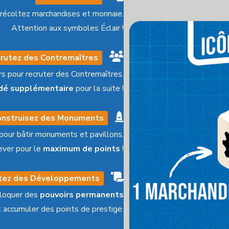
 récoltez marchandises et monnaie.
Attention aux symboles Éclair !
rutez des Contremaîtres
s pour recruter des Contremaîtres.
dé supplémentaire
pour la suite !
onstruisez des Monuments
pour bâtir monuments et pavillons.
ever pour le
maximum de points
!
tez des Développements
bloquer des
pouvoirs permanents
t accumuler des points de prestige.