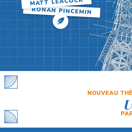
MATT LEACOCK
RONAN PINCEMIN
NOUVEAU THÈ
U
PA