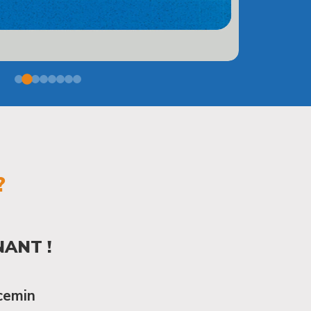
?
ANT !
cemin