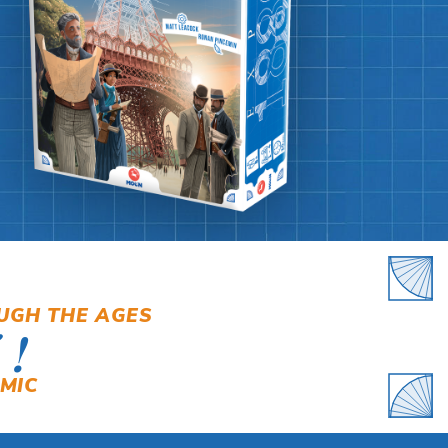
UGH THE AGES
 !
MIC