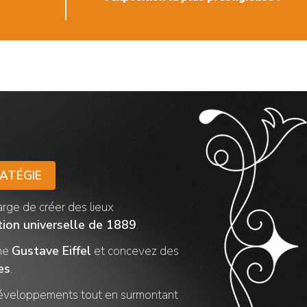
RATÉGIE
arge
de créer des lieux
tion universelle de 1889
.
me
Gustave Eiffel
et concevez des
es
.
éveloppements
tout en surmontant