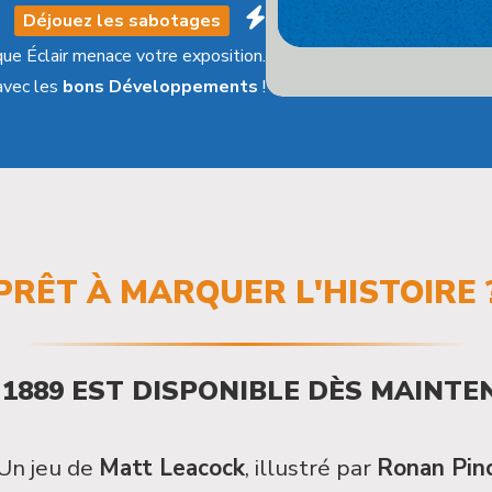
Déjouez les sabotages
que Éclair menace votre exposition.
avec les
bons Développements
!
PRÊT À MARQUER L'HISTOIRE 
1889
EST DISPONIBLE
DÈS MAINTEN
Un jeu de
Matt Leacock
,
illustré par
Ronan Pin