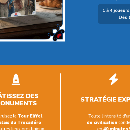
1 à 4 joueurs
Dès 
ÂTISSEZ DES
STRATÉGIE EX
ONUMENTS
ruisez la
Tour Eiffel
,
Toute l'intensité d'u
alais du Trocadéro
de civilisation
cond
utres lieux prestigieux
en
40 minutes
!