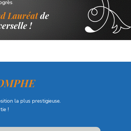
rogrès
.
d Lauréat
de
erselle !
OMPHE
ition la plus prestigieuse.
ie !