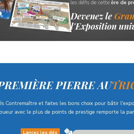
les défis
de cette
ère de p
Devenez le
Gran
l'Exposition univ
 PREMIÈRE PIERRE AU
TRI
s Contremaître et faites les bons choix pour bâtir l'expos
joueur avec le plus de points de prestige remporte la part
Lancez les dés