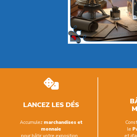
B
LANCEZ LES DÉS
M
Accumulez
marchandises et
Const
monnaie
le
P
pour bâtir votre exposition…
et d'a